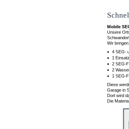
Schnel
Mobile SE
Unsere Orts
Schwandorf 
Wir bringen
4 SEG- u
1 Einsat
2 SEG-Fü
2 Wasser
1 SEG-Fü
Diese werde
Garage in 
Dort wird 
Die Materia