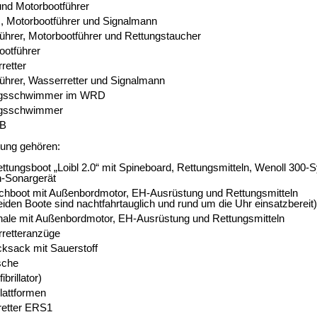
nd Motorbootführer
 Motorbootführer und Signalmann
hrer, Motorbootführer und Rettungstaucher
ootführer
retter
hrer, Wasserretter und Signalmann
ngsschwimmer im WRD
ngsschwimmer
AB
tung gehören:
ettungsboot „Loibl 2.0“ mit Spineboard, Rettungsmitteln, Wenoll 300-
-Sonargerät
chboot mit Außenbordmotor, EH-Ausrüstung und Rettungsmitteln
eiden Boote sind nachtfahrtauglich und rund um die Uhr einsatzbereit)
hale mit Außenbordmotor, EH-Ausrüstung und Rettungsmitteln
retteranzüge
ucksack mit Sauerstoff
sche
brillator)
lattformen
retter ERS1