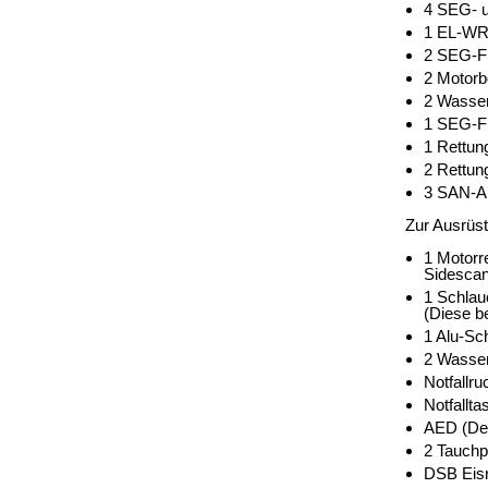
4 SEG- u
1 EL-WR,
2 SEG-Fü
2 Motorb
2 Wasser
1 SEG-Fü
1 Rettu
2 Rettu
3 SAN-
Zur Ausrüs
1 Motorr
Sidescan
1 Schlau
(Diese b
1 Alu-Sc
2 Wasser
Notfallr
Notfallta
AED (Defi
2 Tauchp
DSB Eis