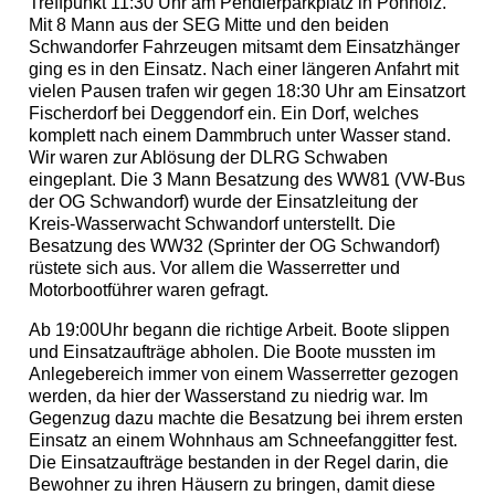
Treffpunkt 11:30 Uhr am Pendlerparkplatz in Ponholz.“
Mit 8 Mann aus der SEG Mitte und den beiden
Schwandorfer Fahrzeugen mitsamt dem Einsatzhänger
ging es in den Einsatz. Nach einer längeren Anfahrt mit
vielen Pausen trafen wir gegen 18:30 Uhr am Einsatzort
Fischerdorf bei Deggendorf ein. Ein Dorf, welches
komplett nach einem Dammbruch unter Wasser stand.
Wir waren zur Ablösung der DLRG Schwaben
eingeplant. Die 3 Mann Besatzung des WW81 (VW-Bus
der OG Schwandorf) wurde der Einsatzleitung der
Kreis-Wasserwacht Schwandorf unterstellt. Die
Besatzung des WW32 (Sprinter der OG Schwandorf)
rüstete sich aus. Vor allem die Wasserretter und
Motorbootführer waren gefragt.
Ab 19:00Uhr begann die richtige Arbeit. Boote slippen
und Einsatzaufträge abholen. Die Boote mussten im
Anlegebereich immer von einem Wasserretter gezogen
werden, da hier der Wasserstand zu niedrig war. Im
Gegenzug dazu machte die Besatzung bei ihrem ersten
Einsatz an einem Wohnhaus am Schneefanggitter fest.
Die Einsatzaufträge bestanden in der Regel darin, die
Bewohner zu ihren Häusern zu bringen, damit diese