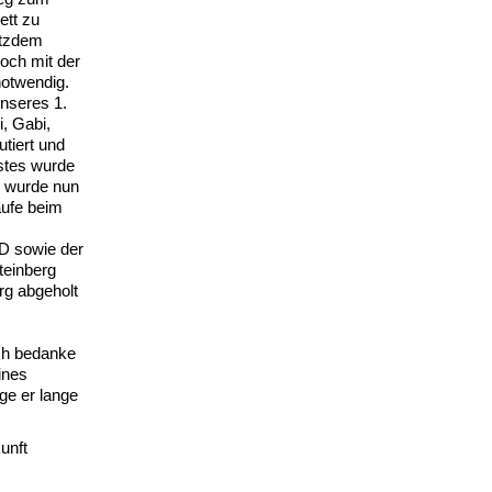
ett zu
otzdem
noch mit der
notwendig.
unseres 1.
i, Gabi,
utiert und
stes wurde
n wurde nun
aufe beim
AD sowie der
teinberg
rg abgeholt
Ich bedanke
ines
ge er lange
unft