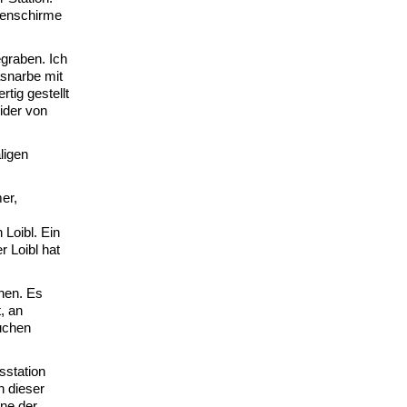
nenschirme
graben. Ich
asnarbe mit
tig gestellt
ider von
ligen
er,
Loibl. Ein
 Loibl hat
nen. Es
, an
uchen
sstation
h dieser
ine der