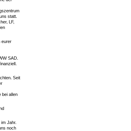
ungszentrum
ns statt.
her, LF,
den
 eurer
 KWW SAD.
nanziell.
chten. Seit
er
 bei allen
und
 im Jahr.
uns noch