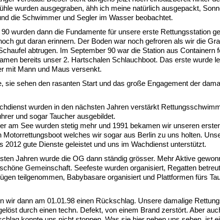
tühle wurden ausgegraben, ähh ich meine natürlich ausgepackt, Son
 und die Schwimmer und Segler im Wasser beobachtet.
 90 wurden dann die Fundamente für unsere erste Rettungsstation ge
och gut daran erinnern. Der Boden war noch gefroren als wir die Gr
Schaufel abtrugen. Im September 90 war die Station aus Containern fer
amen bereits unser 2. Hartschalen Schlauchboot. Das erste wurde le
er mit Mann und Maus versenkt.
e, sie sehen den rasanten Start und das große Engagement der dama
chdienst wurden in den nächsten Jahren verstärkt Rettungsschwimm
hrer und sogar Taucher ausgebildet.
er am See wurden stetig mehr und 1991 bekamen wir unseren ersten 
 Motorrettungsboot welches wir sogar aus Berlin zu uns holten. Unser
s 2012 gute Dienste geleistet und uns im Wachdienst unterstützt.
hsten Jahren wurde die OG dann ständig grösser. Mehr Aktive gewon
schöne Gemeinschaft. Seefeste wurden organisiert, Regatten betreut
ügen teilgenommen, Babybasare organisiert und Plattformen fürs Ta
en wir dann am 01.01.98 einen Rückschlag. Unsere damalige Rettung
elöst durch einen techn. Defekt, von einem Brand zerstört. Aber auc
chlag konnte uns nicht stoppen. Was sie hier neben uns sehen, ist e