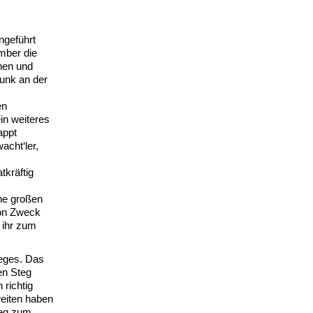
ngeführt
mber die
nen und
unk an der
en
in weiteres
appt
acht‘ler,
tkräftig
ne großen
mon Zweck
 ihr zum
teges. Das
en Steg
richtig
weiten haben
teg zum