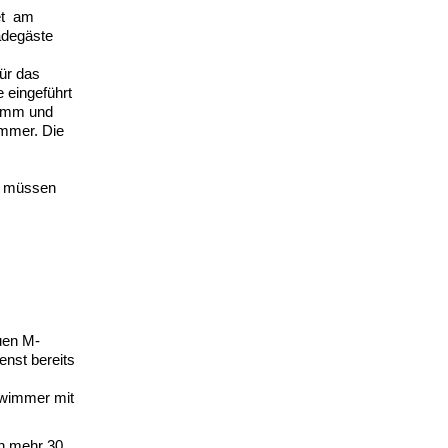
et am
adegäste
ür das
 eingeführt
Damm und
immer. Die
en müssen
uen M-
enst bereits
hwimmer mit
un mehr 30