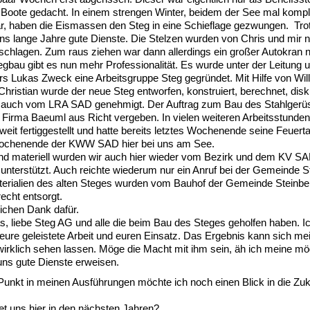
 Boote gedacht. In einem strengen Winter, beidem der See mal kompl
ar, haben die Eismassen den Steg in eine Schieflage gezwungen. Tr
 uns lange Jahre gute Dienste. Die Stelzen wurden von Chris und mir 
chlagen. Zum raus ziehen war dann allerdings ein großer Autokran 
gbau gibt es nun mehr Professionalität. Es wurde unter der Leitung 
ers Lukas Zweck eine Arbeitsgruppe Steg gegründet. Mit Hilfe von Will
Christian wurde der neue Steg entworfen, konstruiert, berechnet, disk
ch auch vom LRA SAD genehmigt. Der Auftrag zum Bau des Stahlgerü
 Firma Baeuml aus Richt vergeben. In vielen weiteren Arbeitsstunde
weit fertiggestellt und hatte bereits letztes Wochenende seine Feuert
ochenende der KWW SAD hier bei uns am See.
und materiell wurden wir auch hier wieder vom Bezirk und dem KV S
terstützt. Auch reichte wiederum nur ein Anruf bei der Gemeinde S
terialien des alten Steges wurden vom Bauhof der Gemeinde Steinbe
echt entsorgt.
ichen Dank dafür.
s, liebe Steg AG und alle die beim Bau des Steges geholfen haben. 
l eure geleistete Arbeit und euren Einsatz. Das Ergebnis kann sich me
irklich sehen lassen. Möge die Macht mit ihm sein, äh ich meine mö
uns gute Dienste erweisen.
 Punkt in meinen Ausführungen möchte ich noch einen Blick in die Zuk
t uns hier in den nächsten Jahren?