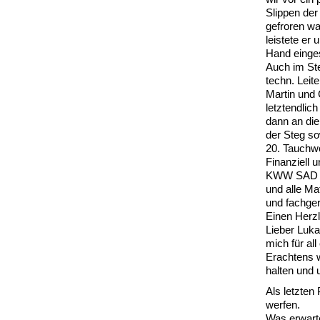
Slippen der
gefroren w
leistete er
Hand einges
Auch im Ste
techn. Leit
Martin und 
letztendli
dann an die
der Steg so
20. Tauchw
Finanziell 
KWW SAD un
und alle Ma
und fachger
Einen Herzl
Lieber Luka
mich für al
Erachtens w
halten und 
Als letzten
werfen.
Was erwarte