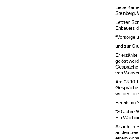
Liebe Kame
Steinberg. 
Letzten Son
Ehbauers d
“Vorsorge 
und zur Grü
Er erzählte
gelöst wer
Gespräche 
von Wasser
Am 08.10.19
Gespräche 
worden, die
Bereits im
“30 Jahre 
Ein Wachdie
Als ich im
an den See
einem Anhän