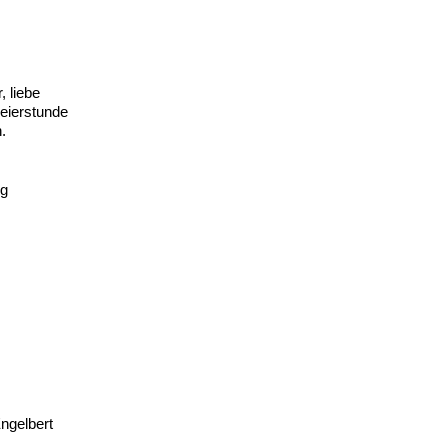
 liebe
Feierstunde
.
ng
ngelbert