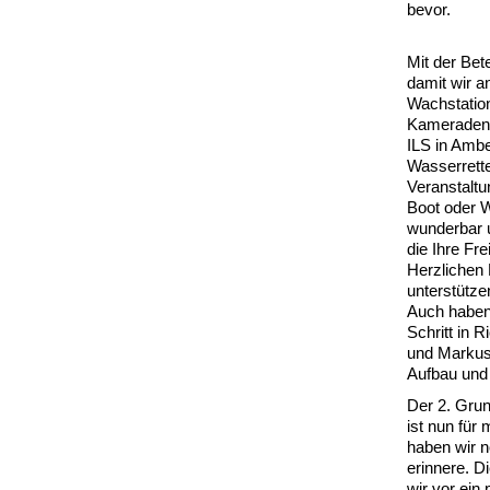
bevor.
Mit der Bet
damit wir 
Wachstation
Kameraden 
ILS in Ambe
Wasserrette
Veranstaltu
Boot oder 
wunderbar u
die Ihre Fre
Herzlichen 
unterstütze
Auch haben
Schritt in 
und Markus 
Aufbau und 
Der 2. Grun
ist nun für
haben wir 
erinnere. D
wir vor ein