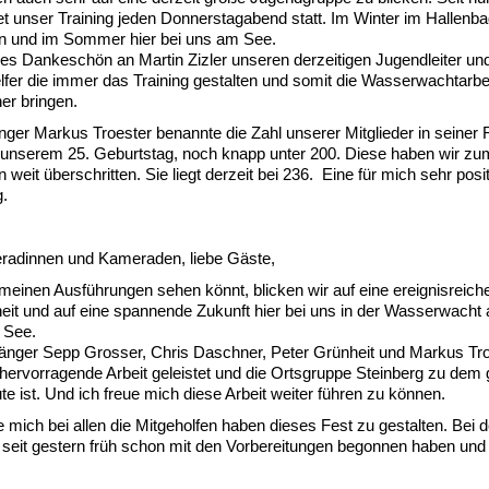
et unser Training jeden Donnerstagabend statt. Im Winter im Hallenb
n und im Sommer hier bei uns am See.
hes Dankeschön an Martin Zizler unseren derzeitigen Jugendleiter und
elfer die immer das Training gestalten und somit die Wasserwachtarbe
er bringen.
ger Markus Troester benannte die Zahl unserer Mitglieder in seiner 
 unserem 25. Geburtstag, noch knapp unter 200. Diese haben wir zu
weit überschritten. Sie liegt derzeit bei 236. Eine für mich sehr posi
g.
radinnen und Kameraden, liebe Gäste,
 meinen Ausführungen sehen könnt, blicken wir auf eine ereignisreich
it und auf eine spannende Zukunft hier bei uns in der Wasserwacht
 See.
änger Sepp Grosser, Chris Daschner, Peter Grünheit und Markus Tr
hervorragende Arbeit geleistet und die Ortsgruppe Steinberg zu dem
te ist. Und ich freue mich diese Arbeit weiter führen zu können.
 mich bei allen die Mitgeholfen haben dieses Fest zu gestalten. Bei d
e seit gestern früh schon mit den Vorbereitungen begonnen haben und