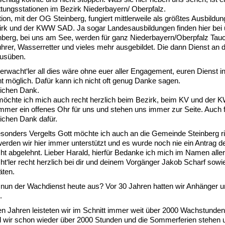
tungsstationen im Bezirk Niederbayern/ Oberpfalz.
ion, mit der OG Steinberg, fungiert mittlerweile als größtes Ausbild
irk und der KWW SAD. Ja sogar Landesausbildungen finden hier bei u
inberg, bei uns am See, werden für ganz Niederbayern/Oberpfalz Tauc
hrer, Wasserretter und vieles mehr ausgebildet. Die dann Dienst an 
usüben.
rwacht‘ler all dies wäre ohne euer aller Engagement, euren Dienst in
cht möglich. Dafür kann ich nicht oft genug Danke sagen.
lichen Dank.
öchte ich mich auch recht herzlich beim Bezirk, beim KV und der
mmer ein offenes Ohr für uns und stehen uns immer zur Seite. Auch fi
lichen Dank dafür.
sonders Vergelts Gott möchte ich auch an die Gemeinde Steinberg ri
erden wir hier immer unterstützt und es wurde noch nie ein Antrag d
 abgelehnt. Lieber Harald, hierfür Bedanke ich mich im Namen aller
‘ler recht herzlich bei dir und deinem Vorgänger Jakob Scharf sowie
ten.
nun der Wachdienst heute aus? Vor 30 Jahren hatten wir Anhänger 
.
ten Jahren leisteten wir im Schnitt immer weit über 2000 Wachstunden
d wir schon wieder über 2000 Stunden und die Sommerferien stehen 