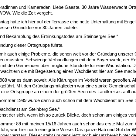
radinnen und Kameraden, Liebe Gaeste. 30 Jahre Wasserwacht Ort
WOW. Wie die Zeit vergeht.
ntag hatte ich hier auf der Terrasse eine nette Unterhaltung mit Engel
essen Grundidee vor 30 Jahren lautete:
und Bekämpfung des Ertrinkungstodes am Steinberger See.“
ndung dieser Ortsgruppe führte.
 mir auch einige Probleme, die schon weit vor der Gründung unserer
den mussten. Schwierige Verhandlungen mit dem Bayernwerk, der Re
mit den Gemeinden über mögliche Standorte für eine Wachstation. 
wachtlern die mit Begeisterung einen Wachdienst hier am See mache
88 war es dann soweit. Alle Klärungen im Vorfeld waren getroffen. Al
geführt. Mit den Gründungsmitgliedern war eine starke Gemeinschaf
 eine Ortsgruppe an einem der größten Seen des Landkreises aufba
 Sommer 1989 wurde dann auch schon mit dem Wachdienst am See 
Wachdienst am Steinberg See.“
nst der sich, wenn ich so zurück Blicke, doch schon um einiges verä
 Sommer 89 mit meinen 15/16 Jahren auch schon das erste Mal zum
 fuhr, war hier noch eine grüne Wiese. Das ganze Hab und Gut der 
ger verstaut. Dieser steht übrigens jetzt noch einsatzbereit hinter de