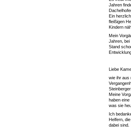
Jahren find
Dachelhofe
Ein herzlic
fleißigen H
Kindern näh
Mein Vorgän
Jahren, bei
Stand schon 
Entwicklun
Liebe Kame
wie ihr aus
Vergangenhe
Steinberger
Meine Vorg
haben eine 
was sie heu
Ich bedanke
Helfern, di
dabei sind.