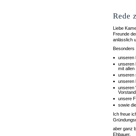
Rede z
Liebe Kame
Freunde der
anlässlich 
Besonders 
unseren 
unseren 
mit alle
unseren 
unseren 
unseren 
Vorstand
unsere F
sowie di
Ich freue i
Gründungsmi
aber ganz 
Ehbauer.