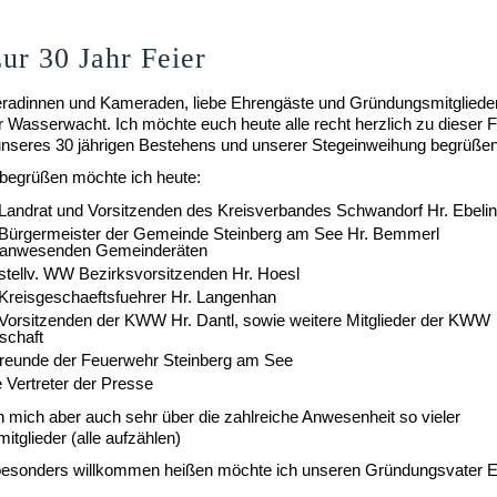
ur 30 Jahr Feier
radinnen und Kameraden, liebe Ehrengäste und Gründungsmitglieder,
 Wasserwacht. Ich möchte euch heute alle recht herzlich zu dieser 
unseres 30 jährigen Bestehens und unserer Stegeinweihung begrüßen
begrüßen möchte ich heute:
Landrat und Vorsitzenden des Kreisverbandes Schwandorf Hr. Ebeli
Bürgermeister der Gemeinde Steinberg am See Hr. Bemmerl
n anwesenden Gemeinderäten
stellv. WW Bezirksvorsitzenden Hr. Hoesl
Kreisgeschaeftsfuehrer Hr. Langenhan
Vorsitzenden der KWW Hr. Dantl, sowie weitere Mitglieder der KWW
schaft
reunde der Feuerwehr Steinberg am See
e Vertreter der Presse
ch mich aber auch sehr über die zahlreiche Anwesenheit so vieler
tglieder (alle aufzählen)
besonders willkommen heißen möchte ich unseren Gründungsvater E