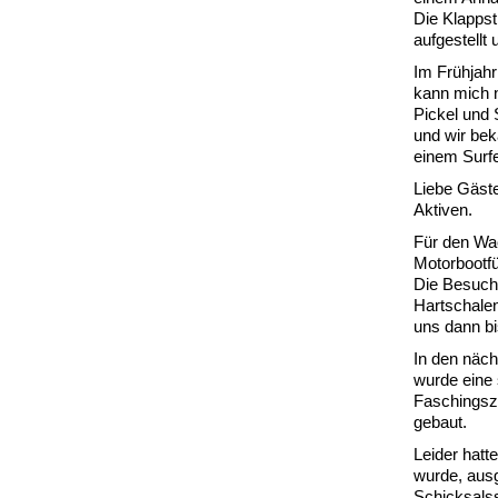
Die Klapps
aufgestellt
Im Frühjahr
kann mich n
Pickel und 
und wir bek
einem Surf
Liebe Gäst
Aktiven.
Für den Wa
Motorbootfü
Die Besuch
Hartschalen
uns dann bi
In den näc
wurde eine 
Faschingsz
gebaut.
Leider hatt
wurde, ausg
Schicksalss