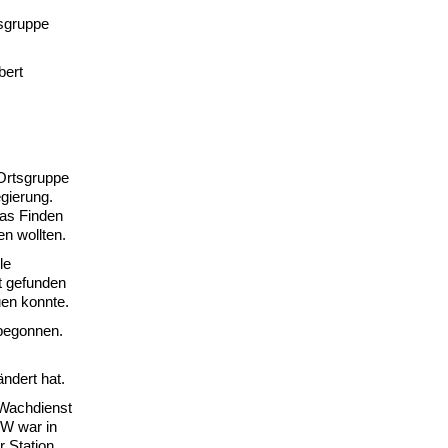
sgruppe
bert
 Ortsgruppe
gierung.
Das Finden
n wollten.
le
t gefunden
uen konnte.
begonnen.
ndert hat.
 Wachdienst
WW war in
r Station.