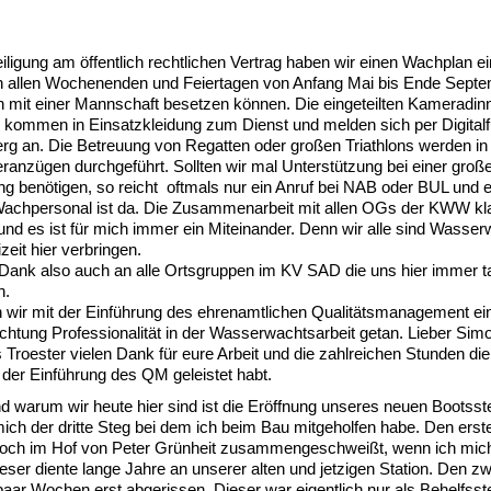
eiligung am öffentlich rechtlichen Vertrag haben wir einen Wachplan ei
an allen Wochenenden und Feiertagen von Anfang Mai bis Ende Septe
 mit einer Mannschaft besetzen können. Die eingeteilten Kameradin
kommen in Einsatzkleidung zum Dienst und melden sich per Digitalf
rg an. Die Betreuung von Regatten oder großen Triathlons werden in
ranzügen durchgeführt. Sollten wir mal Unterstützung bei einer groß
ng benötigen, so reicht oftmals nur ein Anruf bei NAB oder BUL und e
Wachpersonal ist da. Die Zusammenarbeit mit allen OGs der KWW kl
nd es ist für mich immer ein Miteinander. Denn wir alle sind Wasserw
izeit hier verbringen.
Dank also auch an alle Ortsgruppen im KV SAD die uns hier immer ta
n.
 wir mit der Einführung des ehrenamtlichen Qualitätsmanagement ei
Richtung Professionalität in der Wasserwachtsarbeit getan. Lieber Si
Troester vielen Dank für eure Arbeit und die zahlreichen Stunden die
der Einführung des QM geleistet habt.
d warum wir heute hier sind ist die Eröffnung unseres neuen Bootss
 mich der dritte Steg bei dem ich beim Bau mitgeholfen habe. Den erst
noch im Hof von Peter Grünheit zusammengeschweißt, wenn ich mich 
ieser diente lange Jahre an unserer alten und jetzigen Station. Den z
 paar Wochen erst abgerissen. Dieser war eigentlich nur als Behelfss