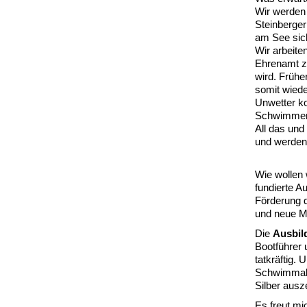
Wir werden 
Steinberger
am See sich
Wir arbeite
Ehrenamt z
wird. Früh
somit wied
Unwetter ko
Schwimmer, 
All das und
und werden
Wie wollen 
fundierte A
Förderung
und neue Mi
Die
Ausbil
Bootführer 
tatkräftig.
Schwimmabz
Silber ausz
Es freut mi