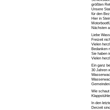
größten Ret
Unsere Stat
für den Bez
Hier in Ste
Motorbootfü
Nächsten a
Liebe Wasse
Freizeit ni
Vielen herz
Bedanken m
Sie haben i
Vielen herz
Ein ganz be
30 Jahren w
Wasserwacht
Wasserwacht
Gemeinderä
Wie schaut 
Klappstühle
In den letz
Derzeit sin