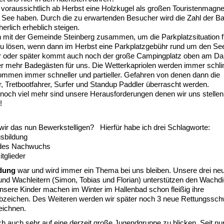
voraussichtlich ab Herbst eine Holzkugel als großen Touristenmagn
 See haben. Durch die zu erwartenden Besucher wird die Zahl der B
erlich erheblich steigen.
n mit der Gemeinde Steinberg zusammen, um die Parkplatzsituation f
u lösen, wenn dann im Herbst eine Parkplatzgebühr rund um den See
er oder später kommt auch noch der große Campingplatz oben am 
er mehr Badegästen für uns. Die Wetterkapriolen werden immer schl
mmen immer schneller und partieller. Gefahren von denen dann die
Tretbootfahrer, Surfer und Standup Paddler überrascht werden.
 noch viel mehr sind unsere Herausforderungen denen wir uns stell
!
wir das nun Bewerkstelligen? Hierfür habe ich drei Schlagworte:
usbildung
 des Nachwuchs
tglieder
dung
war und wird immer ein Thema bei uns bleiben. Unsere drei ne
und Wachleitern (Simon, Tobias und Florian) unterstützen den Wachdi
 Unsere Kinder machen im Winter im Hallenbad schon fleißig ihre
eichen. Des Weiteren werden wir später noch 3 neue Rettungssc
eichnen.
ch auch sehr auf eine derzeit große Jugendgruppe zu blicken. Seit n