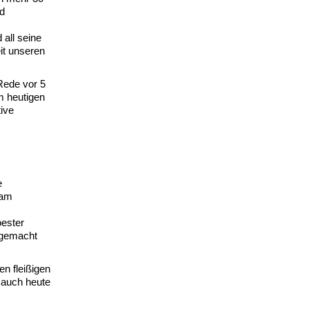
ad
 all seine
it unseren
Rede vor 5
m heutigen
tive
e
 am
oester
 gemacht
en fleißigen
 auch heute