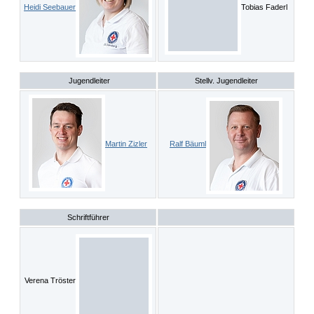
Heidi Seebauer
Tobias Faderl
Jugendleiter
Stellv. Jugendleiter
Martin Zizler
Ralf Bäuml
Schriftführer
Verena Tröster