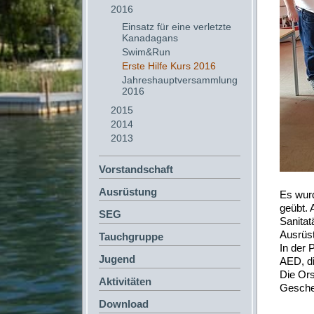
2016
Einsatz für eine verletzte
Kanadagans
Swim&Run
Erste Hilfe Kurs 2016
Jahreshauptversammlung
2016
2015
2014
2013
Vorstandschaft
Ausrüstung
Es wurd
geübt. 
SEG
Sanitat
Ausrüst
Tauchgruppe
In der 
Jugend
AED, di
Die Ors
Aktivitäten
Geschen
Download