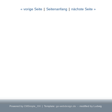
« vorige Seite
|
Seitenanfang
|
nächste Seite »
Powered by
CMSimple_XH
|
Template:
ge-webdesign.de
-
modified by Ludwig