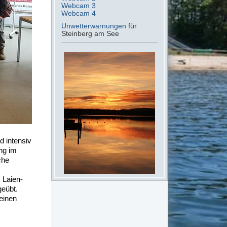
Webcam 3
Webcam 4
Unwetterwarnungen
für
Steinberg am See
d intensiv
ng im
che
. Laien-
geübt.
einen