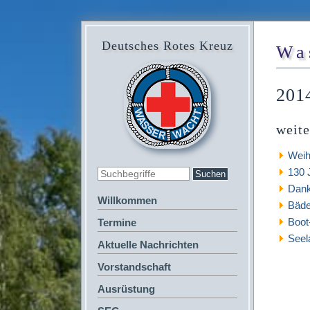
Deutsches Rotes Kreuz
Wa
201
weite
Weih
130 
Dank
Willkommen
Bäde
Boot
Termine
Seel
Aktuelle Nachrichten
Vorstandschaft
Ausrüstung