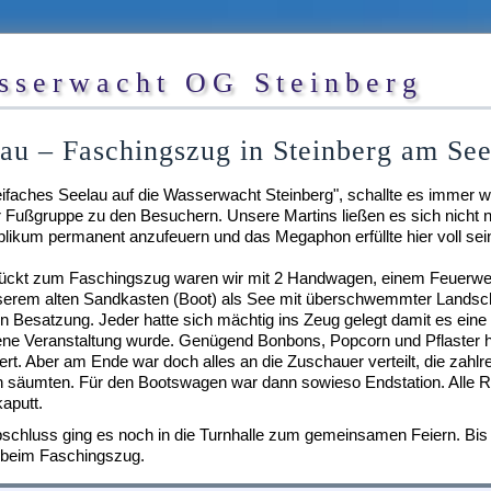
sserwacht OG Steinberg
au – Faschingszug in Steinberg am Se
eifaches Seelau auf die Wasserwacht Steinberg", schallte es immer w
 Fußgruppe zu den Besuchern. Unsere Martins ließen es sich nicht
likum permanent anzufeuern und das Megaphon erfüllte hier voll sei
ückt zum Faschingszug waren wir mit 2 Handwagen, einem Feuerwe
serem alten Sandkasten (Boot) als See mit überschwemmter Landsch
 Besatzung. Jeder hatte sich mächtig ins Zeug gelegt damit es ein
ne Veranstaltung wurde. Genügend Bonbons, Popcorn und Pflaster h
rt. Aber am Ende war doch alles an die Zuschauer verteilt, die zahlre
 säumten. Für den Bootswagen war dann sowieso Endstation. Alle R
aputt.
chluss ging es noch in die Turnhalle zum gemeinsamen Feiern. Bis 
 beim Faschingszug.