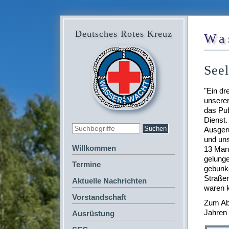
Deutsches Rotes Kreuz
Wa
Seel
"Ein dr
unserer
das Pub
Dienst.
Ausger
und un
Willkommen
13 Mann
gelunge
Termine
gebunke
Straßen
Aktuelle Nachrichten
waren k
Vorstandschaft
Zum Abs
Jahren
Ausrüstung