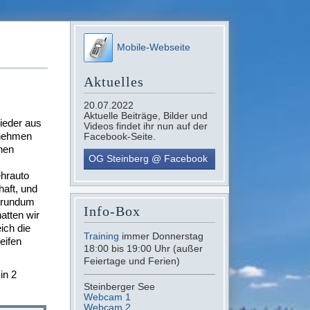
Mobile-Webseite
Aktuelles
e
20.07.2022
Aktuelle Beiträge, Bilder und
ieder aus
Videos findet ihr nun auf der
 nehmen
Facebook-Seite.
nen
OG Steinberg @ Facebook
hrauto
aft, und
e rundum
Info-Box
atten wir
ich die
Training
immer Donnerstag
eifen
18:00 bis 19:00 Uhr (außer
Feiertage und Ferien)
in 2
Steinberger See
Webcam 1
Webcam 2