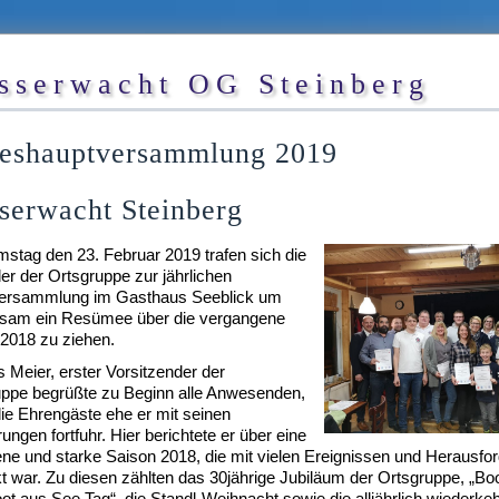
sserwacht OG Steinberg
reshauptversammlung 2019
serwacht Steinberg
tag den 23. Februar 2019 trafen sich die
der der Ortsgruppe zur jährlichen
ersammlung im Gasthaus Seeblick um
sam ein Resümee über die vergangene
2018 zu ziehen.
Meier, erster Vorsitzender der
uppe begrüßte zu Beginn alle Anwesenden,
ie Ehrengäste ehe er mit seinen
ungen fortfuhr. Hier berichtete er über eine
ne und starke Saison 2018, die mit vielen Ereignissen und Herausfo
t war. Zu diesen zählten das 30jährige Jubiläum der Ortsgruppe, „Boo
ot aus See Tag“, die Standl-Weihnacht sowie die alljährlich wiederk