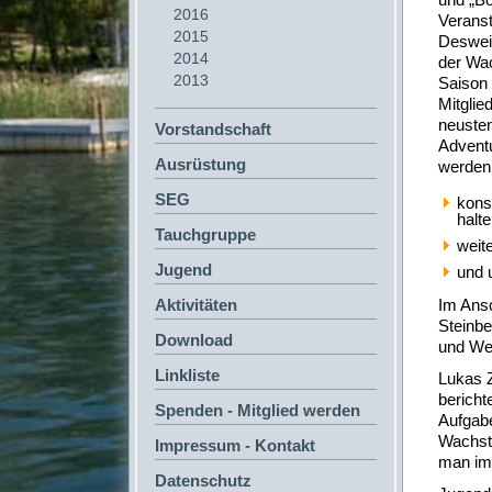
2016
Verans
2015
Desweit
2014
der Wac
2013
Saison 
Mitglie
neusten
Vorstandschaft
Adventu
Ausrüstung
werden 
SEG
kons
halt
Tauchgruppe
weit
Jugend
und 
Aktivitäten
Im Ans
Steinbe
Download
und Wei
Linkliste
Lukas Z
bericht
Spenden - Mitglied werden
Aufgabe
Wachstu
Impressum - Kontakt
man im 
Datenschutz