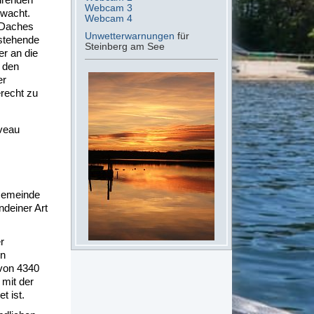
Webcam 3
rwacht.
Webcam 4
 Daches
Unwetterwarnungen
für
rstehende
Steinberg am See
er an die
 den
er
recht zu
iveau
 Gemeinde
ndeiner Art
r
en
 von 4340
 mit der
t ist.