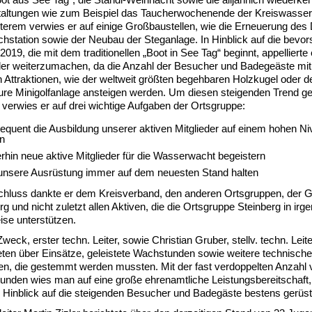
taltungen wie zum Beispiel das Taucherwochenende der Kreiswasse
erem verwies er auf einige Großbaustellen, wie die Erneuerung des
hstation sowie der Neubau der Steganlage. In Hinblick auf die bevo
2019, die mit dem traditionellen „Boot in See Tag“ beginnt, appellierte 
der weiterzumachen, da die Anzahl der Besucher und Badegeäste mit
 Attraktionen, wie der weltweit größten begehbaren Holzkugel oder d
re Minigolfanlage ansteigen werden. Um diesen steigenden Trend ge
verwies er auf drei wichtige Aufgaben der Ortsgruppe:
equent die Ausbildung unserer aktiven Mitglieder auf einem hohen N
en
erhin neue aktive Mitglieder für die Wasserwacht begeistern
unsere Ausrüstung immer auf dem neuesten Stand halten
chluss dankte er dem Kreisverband, den anderen Ortsgruppen, der
rg und nicht zuletzt allen Aktiven, die die Ortsgruppe Steinberg in irge
se unterstützen.
weck, erster techn. Leiter, sowie Christian Gruber, stellv. techn. Leite
eten über Einsätze, geleistete Wachstunden sowie weitere technisch
n, die gestemmt werden mussten. Mit der fast verdoppelten Anzahl
nden wies man auf eine große ehrenamtliche Leistungsbereitschaft,
Hinblick auf die steigenden Besucher und Badegäste bestens gerüste