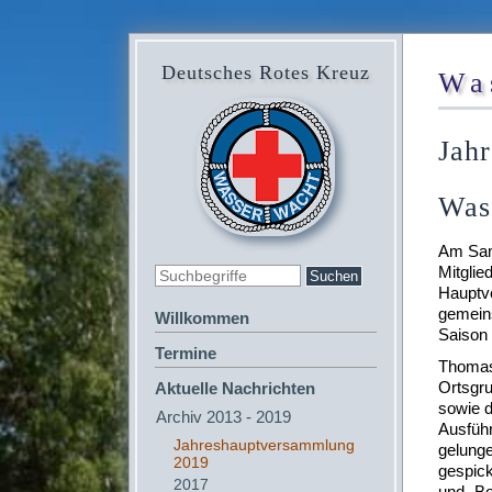
Deutsches Rotes Kreuz
Wa
Jah
Was
Am Sams
Mitglie
Hauptv
gemein
Willkommen
Saison 
Termine
Thomas 
Ortsgr
Aktuelle Nachrichten
sowie d
Archiv 2013 - 2019
Ausführ
Jahreshauptversammlung
gelunge
2019
gespick
2017
und „Bo