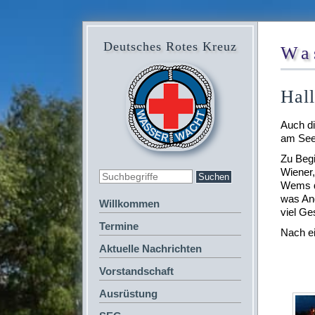
Deutsches Rotes Kreuz
Wa
Hal
Auch di
am See 
Zu Begi
Wiener
Wems da
was Ang
Willkommen
viel Ge
Termine
Nach e
Aktuelle Nachrichten
Vorstandschaft
Ausrüstung