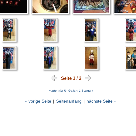
Seite 1 / 2
made with lb_Gallery 1.8 beta 4
« vorige Seite
|
Seitenanfang
|
nächste Seite »