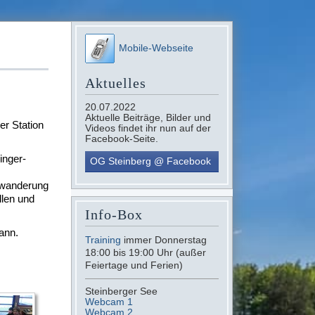
Mobile-Webseite
Aktuelles
20.07.2022
Aktuelle Beiträge, Bilder und
er Station
Videos findet ihr nun auf der
Facebook-Seite.
inger-
OG Steinberg @ Facebook
rwanderung
llen und
Info-Box
ann.
Training
immer Donnerstag
18:00 bis 19:00 Uhr (außer
Feiertage und Ferien)
Steinberger See
Webcam 1
Webcam 2