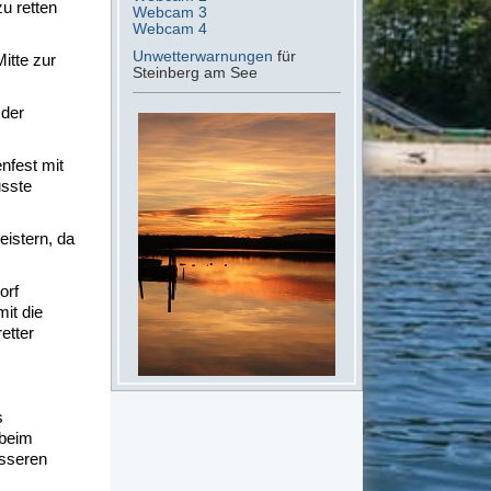
u retten
Webcam 3
Webcam 4
Unwetterwarnungen
für
itte zur
Steinberg am See
 der
nfest mit
usste
istern, da
orf
it die
etter
s
 beim
esseren