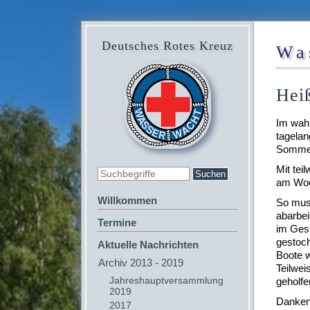
Deutsches Rotes Kreuz
Wa
Heiß
Im wahr
tagelan
Sommer
Mit tei
am Woch
Willkommen
So muss
abarbei
Termine
im Gesi
gestoch
Aktuelle Nachrichten
Boote w
Archiv 2013 - 2019
Teilwei
Jahreshauptversammlung
geholfe
2019
Danken 
2017