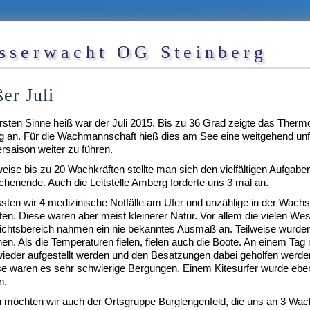
sserwacht OG Steinberg
er Juli
sten Sinne heiß war der Juli 2015. Bis zu 36 Grad zeigte das Ther
g an. Für die Wachmannschaft hieß dies am See eine weitgehend unfa
saison weiter zu führen.
lweise bis zu 20 Wachkräften stellte man sich den vielfältigen Aufgaben
enende. Auch die Leitstelle Amberg forderte uns 3 mal an.
ten wir 4 medizinische Notfälle am Ufer und unzählige in der Wachs
ten. Diese waren aber meist kleinerer Natur. Vor allem die vielen We
chtsbereich nahmen ein nie bekanntes Ausmaß an. Teilweise wurden 
en. Als die Temperaturen fielen, fielen auch die Boote. An einem Tag
ieder aufgestellt werden und den Besatzungen dabei geholfen werde
se waren es sehr schwierige Bergungen. Einem Kitesurfer wurde eben
n.
möchten wir auch der Ortsgruppe Burglengenfeld, die uns an 3 Wac