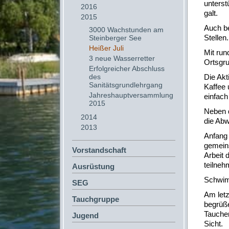
unterst
2016
galt.
2015
Auch be
3000 Wachstunden am
Stellen
Steinberger See
Heißer Juli
Mit run
3 neue Wasserretter
Ortsgru
Erfolgreicher Abschluss
des
Die Akt
Sanitätsgrundlehrgang
Kaffee
Jahreshauptversammlung
einfach
2015
Neben 
2014
die Abw
2013
Anfang 
gemeins
Vorstandschaft
Arbeit 
teilneh
Ausrüstung
Schwim
SEG
Am let
Tauchgruppe
begrüße
Tauche
Jugend
Sicht.