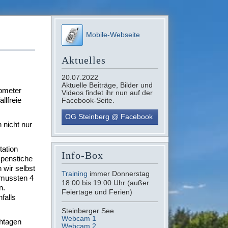
Mobile-Webseite
Aktuelles
20.07.2022
Aktuelle Beiträge, Bilder und
mometer
Videos findet ihr nun auf der
llfreie
Facebook-Seite.
OG Steinberg @ Facebook
 nicht nur
tation
Info-Box
spenstiche
wir selbst
Training
immer Donnerstag
 mussten 4
18:00 bis 19:00 Uhr (außer
n.
Feiertage und Ferien)
falls
Steinberger See
Webcam 1
htagen
Webcam 2