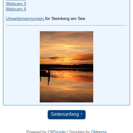
Webcam 3
Webcam 4
Unwetterwarnungen
für Steinberg am See
Seitenanfang
Powered by
CMSimple
| Template by
Oldnema